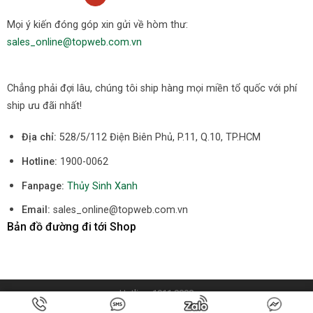
Mọi ý kiến đóng góp xin gửi về hòm thư:
sales_online@topweb.com.vn
Chẳng phải đợi lâu, chúng tôi ship hàng mọi miền tổ quốc với phí
ship ưu đãi nhất!
Địa chỉ:
528/5/112 Điện Biên Phủ, P.11, Q.10, TP.HCM
Hotline:
1900-0062
Fanpage:
Thủy Sinh Xanh
Email:
sales_online@topweb.com.vn
Bản đồ đường đi tới Shop
Hotline: 1911.8888
Copyright 2026 ©
Thiết kế website Hà Nội
bởi Topweb.com.vn