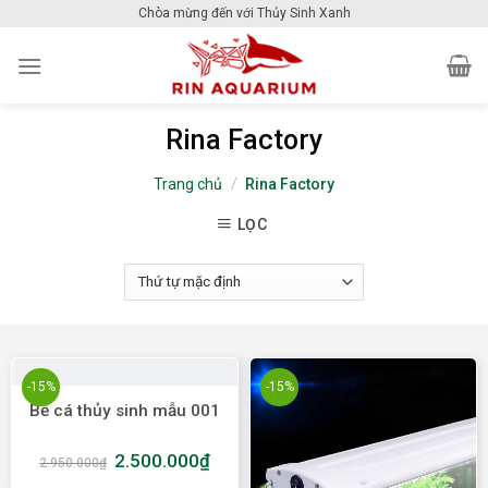
Skip
Chòa mừng đến với Thủy Sinh Xanh
to
content
Rina Factory
Trang chủ
/
Rina Factory
LỌC
-15%
-15%
Bể cá thủy sinh mẫu 001
2.500.000
₫
2.950.000
₫